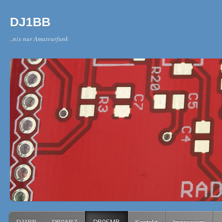
DJ1BB
..nix nur Amateurfunk
Main menu