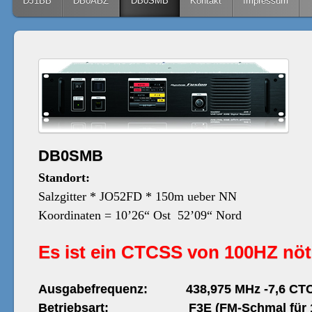
Skip to content
DJ1BB
DB0ABZ
DB0SMB
Kontakt
Impressum
DB0SMB
Standort:
Salzgitter * JO52FD * 150m ueber NN
Koordinaten = 10’26“ Ost 52’09“ Nord
Es ist ein CTCSS von 100HZ nöt
Ausgabefrequenz: 438,975 MHz -7,6 CT
Betriebsart: F3E (FM-Schmal für 12,