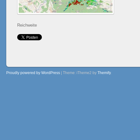
Reichweite
Proudly powered by WordPress
|
Theme: iTheme2 by
Themify
.