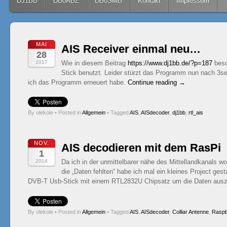
Skip to content
DJ1BB
DB0ABZ
DB0SMB
Kontakt
Impressum
MAI
AIS Receiver einmal neu…
28
2017
Wie in diesem Beitrag
https://www.dj1bb.de/?p=187
besc
Stick benutzt. Leider stürzt das Programm nun nach 3s
ich das Programm erneuert habe.
Continue reading
→
By olekole
•
Posted in
Allgemein
•
Tagged
AIS
,
AISdecoder
,
dj1bb
,
rtl_ais
NOV.
AIS decodieren mit dem RasPi
1
2014
Da ich in der unmittelbarer nähe des Mittellandkanals wo
die „Daten fehlten“ habe ich mal ein kleines Project gest
DVB-T Usb-Stick mit einem RTL2832U Chipsatz um die Daten aus
By olekole
•
Posted in
Allgemein
•
Tagged
AIS
,
AISdecoder
,
Colliar Antenne
,
Raspb