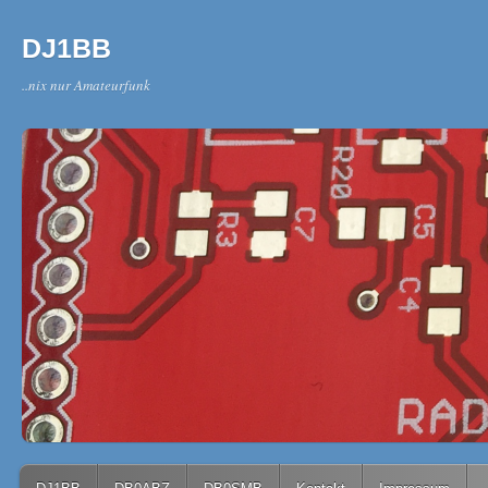
DJ1BB
..nix nur Amateurfunk
Main menu