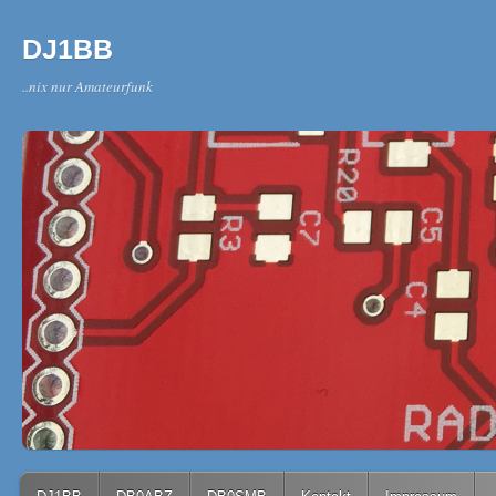
DJ1BB
..nix nur Amateurfunk
Main menu