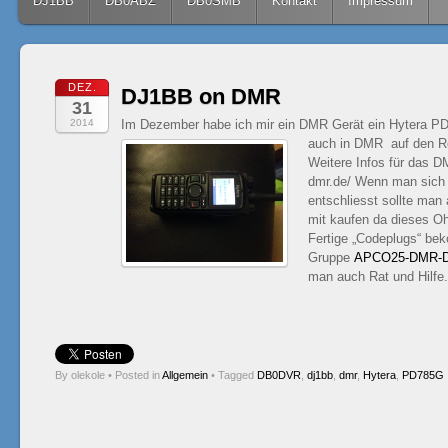
Skip to content
DJ1BB
DB0ABZ
DB0SMB
Kontakt
Impressum
DEZ.
DJ1BB on DMR
31
2014
Im Dezember habe ich mir ein DMR Gerät ein Hytera PD
auch in DMR auf den R
Weitere Infos für das D
dmr.de/ Wenn man sich 
entschliesst sollte man
mit kaufen da dieses Oh
Fertige „Codeplugs“ be
Gruppe
APCO25-DMR-D
man auch Rat und Hilfe.
By olekole
•
Posted in
Allgemein
•
Tagged
DB0DVR
,
dj1bb
,
dmr
,
Hytera
,
PD785G
Post navigation