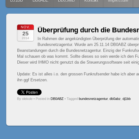
Skip to content
DJ1BB
DB0ABZ
DB0SMB
Kontakt
Impressum
NOV.
Überprüfung durch die Bundes
25
2014
In Rahmen der angekündigten Überprüfung der automatis
Bundesnetzagentur. Wurde am 25.11.14 DB0ABZ überprüf
Beanstandungen durch die Bundesnetzagentur. Einzig der Funkrufse
Mal schauen ob was kommt. Sollte dieses so sein werde ich den Fu
Dieser wird IHMO nicht genutzt da die Steuerungssoftware seit einige
Update: Es ist alles i.o. den grossen Funkrufsender habe ich abe
ihn ggf Ersetzen.
By olekole
•
Posted in
DB0ABZ
•
Tagged
bundesnetzagentur
,
db0abz
,
dj1bb
Post navigation