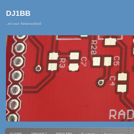
DJ1BB
..nix nur Amateurfunk
Main menu