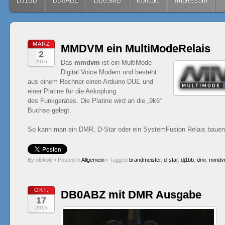
Skip to content
DJ1BB
DB0ABZ
DB0SMB
Kontakt
Impressum
MÄRZ
MMDVM ein MultiModeRelais
2
2016
Das
mmdvm
ist ein MultiMode
Digital Voice Modem und besteht
aus einem Rechner einen Arduino DUE und
einer Platine für die Ankoplung
des Funkgerätes. Die Platine wird an die „9k6“
Buchse gelegt.
So kann man ein DMR, D-Star oder ein SystemFusion Relais baue
By olekole
•
Posted in
Allgemein
•
Tagged
brandmeister
,
d-star
,
dj1bb
,
dmr
,
mmdv
OKT.
DB0ABZ mit DMR Ausgabe
17
2015