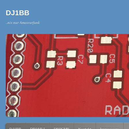
DJ1BB
..nix nur Amateurfunk
Main menu