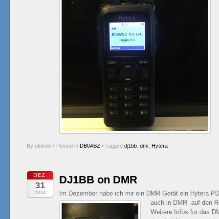
By olekole
•
Posted in
DB0ABZ
•
Tagged
dj1bb
,
dmr
,
Hytera
DEZ.
DJ1BB on DMR
31
2014
Im Dezember habe ich mir ein DMR Gerät ein Hytera PD
auch in DMR auf den R
Weitere Infos für das D