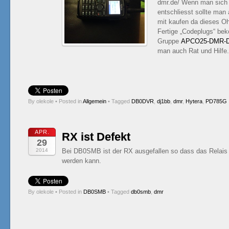
dmr.de/ Wenn man sich 
entschliesst sollte man
mit kaufen da dieses Oh
Fertige „Codeplugs“ be
Gruppe
APCO25-DMR-D
man auch Rat und Hilfe.
By olekole
•
Posted in
Allgemein
•
Tagged
DB0DVR
,
dj1bb
,
dmr
,
Hytera
,
PD785G
APR.
RX ist Defekt
29
2014
Bei DB0SMB ist der RX ausgefallen so dass das Relais 
werden kann.
By olekole
•
Posted in
DB0SMB
•
Tagged
db0smb
,
dmr
Post navigation