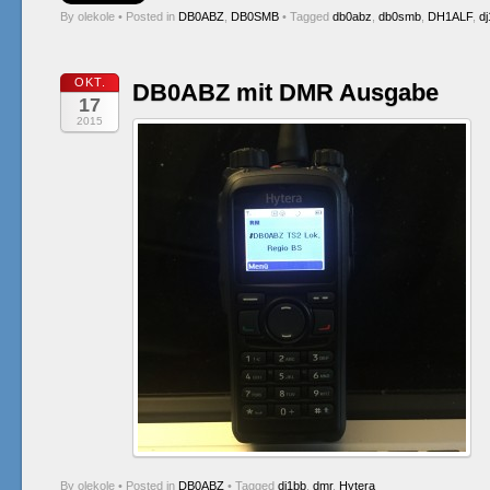
By olekole
•
Posted in
DB0ABZ
,
DB0SMB
•
Tagged
db0abz
,
db0smb
,
DH1ALF
,
d
OKT.
DB0ABZ mit DMR Ausgabe
17
2015
By olekole
•
Posted in
DB0ABZ
•
Tagged
dj1bb
,
dmr
,
Hytera