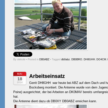
By olekole
•
Posted in
DB0ABZ
•
Tagged
db0abz
,
DB0BRO
,
DH8GHH
,
DO4CM
,
MAI
Arbeitseinsatz
18
2014
Gerrit DH8GHH war heute bei ABZ auf dem Dach und h
Bocksberg montiert. Die Antenne wurde von dem Jugend
Peine) ausgerichtet, der bei Arbeiten an DK0MAV bereits umfangre
hat.
Die Antenne dient dazu ob DB0XY DB0ABZ erreichen kann.