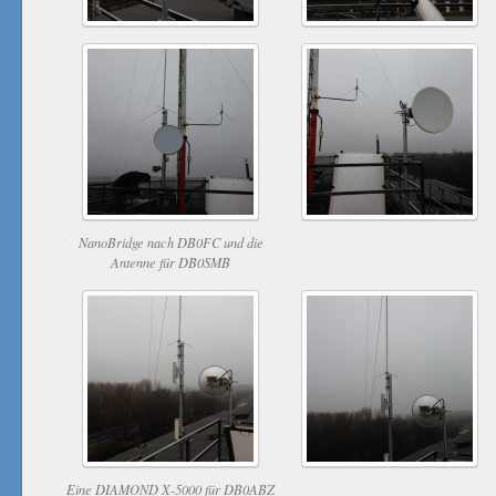
NanoBridge nach DB0FC und die
Antenne für DB0SMB
Eine DIAMOND X-5000 für DB0ABZ