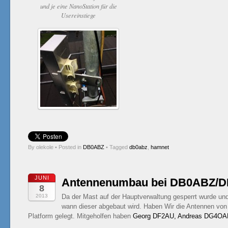
und je eine NanoStation für die
Usereinstiege
By olekole
•
Posted in
DB0ABZ
•
Tagged
db0abz
,
hamnet
JUNI
Antennenumbau bei DB0ABZ/
8
2013
Da der Mast auf der Hauptverwaltung gesperrt wurde und
wann dieser abgebaut wird. Haben Wir die Antennen v
Platform gelegt. Mitgeholfen haben
Georg DF2AU, Andreas DG4OAE