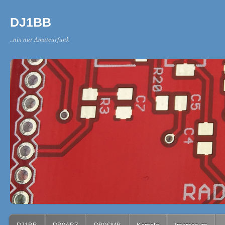
DJ1BB
..nix nur Amateurfunk
Main menu