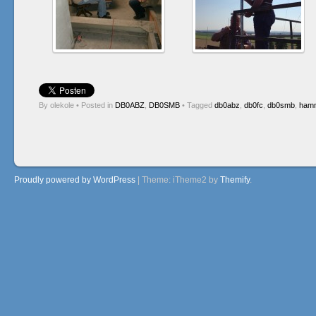
By olekole
•
Posted in
DB0ABZ
,
DB0SMB
•
Tagged
db0abz
,
db0fc
,
db0smb
,
hamn
Post navigation
Proudly powered by WordPress
|
Theme: iTheme2 by
Themify
.