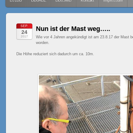
Skip to content
DJ1BB
DB0ABZ
DB0SMB
Kontakt
Impressum
SEP.
Nun ist der Mast weg…..
24
2017
Wie vor 4 Jahren angekündigt ist am 23.8.17 der Mas
worden.
Die Höhe reduziert sich dadurch um ca. 10m.