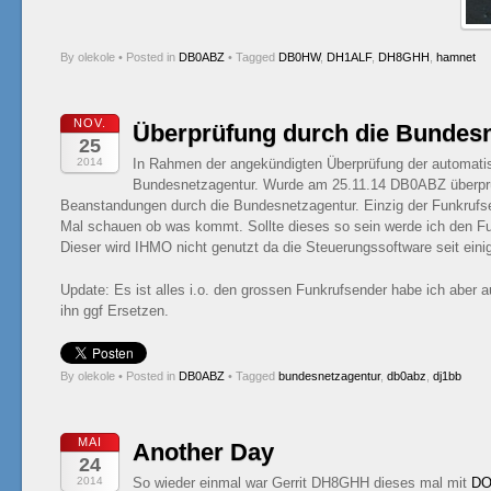
By olekole
•
Posted in
DB0ABZ
•
Tagged
DB0HW
,
DH1ALF
,
DH8GHH
,
hamnet
NOV.
Überprüfung durch die Bundes
25
2014
In Rahmen der angekündigten Überprüfung der automatis
Bundesnetzagentur. Wurde am 25.11.14 DB0ABZ überprüf
Beanstandungen durch die Bundesnetzagentur. Einzig der Funkrufse
Mal schauen ob was kommt. Sollte dieses so sein werde ich den Fu
Dieser wird IHMO nicht genutzt da die Steuerungssoftware seit einige
Update: Es ist alles i.o. den grossen Funkrufsender habe ich abe
ihn ggf Ersetzen.
By olekole
•
Posted in
DB0ABZ
•
Tagged
bundesnetzagentur
,
db0abz
,
dj1bb
MAI
Another Day
24
2014
So wieder einmal war Gerrit DH8GHH dieses mal mit
DO