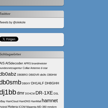
Twitter
Tweets by @olekole
Schlagwörter
AIS
AISdecoder
APRS
brandmeister
bundesnetzagentur
Colliar Antenne
d-star
db0abz
DB0BRO
DB0DVR
db0fc
DB0HW
db0smb
DH1ALF
DH8GHH
DB0XY
dj1bb
DR-1XE
dmr
DO4CM
DSL
hamnet
eBay
HamCloud
HamDNS
HamMail
Hytera
Hybrid
ICOM
Magenta
MD-380
mmdvm