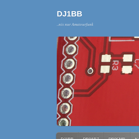
DJ1BB
..nix nur Amateurfunk
Main menu