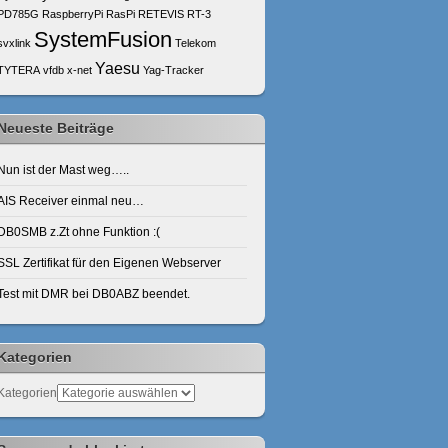
PD785G
RaspberryPi
RasPi
RETEVIS
RT-3
SystemFusion
svxlink
Telekom
Yaesu
TYTERA
vfdb
x-net
Yag-Tracker
Neueste Beiträge
Nun ist der Mast weg…..
AIS Receiver einmal neu…
DB0SMB z.Zt ohne Funktion :(
SSL Zertifikat für den Eigenen Webserver
Test mit DMR bei DB0ABZ beendet.
Kategorien
Kategorien