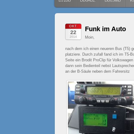
Skip to content
DJ1BB
DB0ABZ
DB0SMB
Ko
OKT.
Funk im Auto
22
2014
Moin,
nach dem ich einen neueren Bus (T5) g
platziere. Durch zufall fand ich im T5-
Seite ein Brodit ProClip für Volkswage
dann sein Bedienteil nebst Lautspreche
an der B-Säule neben dem Fahrersitz