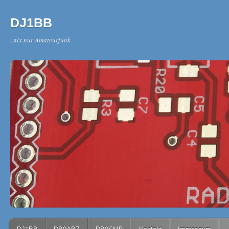
DJ1BB
..nix nur Amateurfunk
Main menu