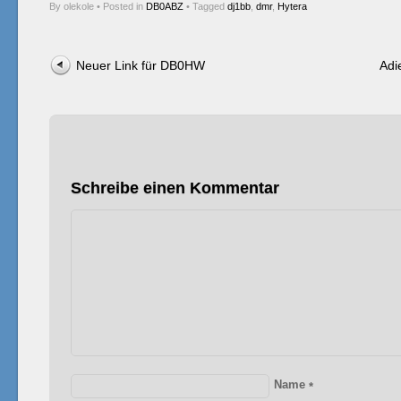
By olekole
•
Posted in
DB0ABZ
•
Tagged
dj1bb
,
dmr
,
Hytera
Post navigation
Neuer Link für DB0HW
Adi
Schreibe einen Kommentar
Name
*