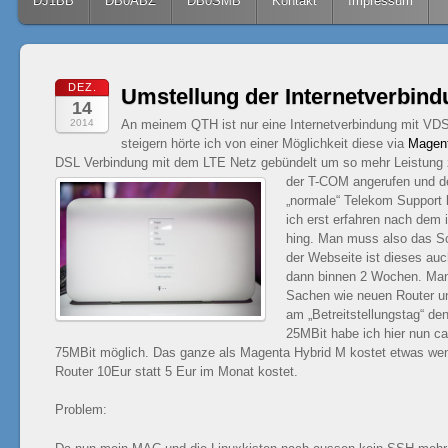
Skip to content
DJ1BB
DB0ABZ
DB0SMB
Kontakt
Impressum
DEZ.
Umstellung der Internetverbin
14
2014
An meinem QTH ist nur eine Internetverbindung mit VD
steigern hörte ich von einer Möglichkeit diese via
Magent
DSL Verbindung mit dem LTE Netz gebündelt um so mehr Leistun
der T-COM angerufen und de
„normale“ Telekom Support k
ich erst erfahren nach dem 
hing. Man muss also das 
der Webseite ist dieses au
dann binnen 2 Wochen. Man
Sachen wie neuen Router un
am „Betreitstellungstag“ den
25MBit habe ich hier nun ca
75MBit möglich. Das ganze als Magenta Hybrid M kostet etwas wen
Router 10Eur statt 5 Eur im Monat kostet.
Problem: