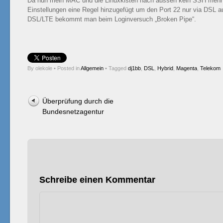
Da nun mein MAC und die Linuxkisten nach aussen kein SSH mehr 
Einstellungen eine Regel hinzugefügt um den Port 22 nur via DSL 
DSL/LTE bekommt man beim Loginversuch „Broken Pipe“.
By olekole
•
Posted in
Allgemein
•
Tagged
dj1bb
,
DSL
,
Hybrid
,
Magenta
,
Telekom
Post navigation
Überprüfung durch die
Bundesnetzagentur
Schreibe einen Kommentar