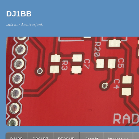
DJ1BB
..nix nur Amateurfunk
Main menu