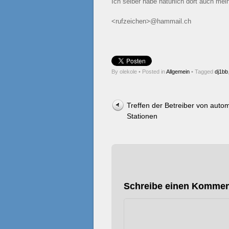
Ich selber habe natürlich dort auch mei
<rufzeichen>@hammail.ch
By olekole
•
Posted in
Allgemein
•
Tagged
dj1bb
Post navigation
Treffen der Betreiber von auto
Stationen
Schreibe einen Kommen