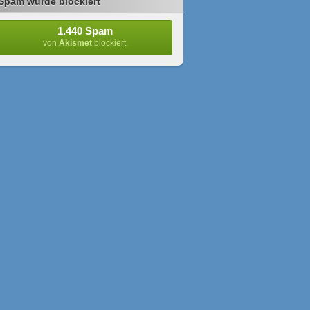
Spam wurde blockiert
1.440 Spam
von
Akismet
blockiert.