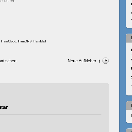
ne Daten.
,
HamCloud
,
HamDNS
,
HamMail
matischen
Neue Aufkleber :)
tar