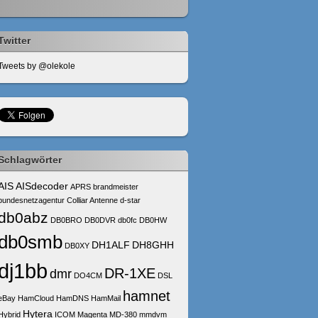
Twitter
Tweets by @olekole
Schlagwörter
AIS
AISdecoder
APRS
brandmeister
bundesnetzagentur
Colliar Antenne
d-star
db0abz
DB0BRO
DB0DVR
db0fc
DB0HW
db0smb
DH1ALF
DH8GHH
DB0XY
dj1bb
DR-1XE
dmr
DO4CM
DSL
hamnet
eBay
HamCloud
HamDNS
HamMail
Hytera
Hybrid
ICOM
Magenta
MD-380
mmdvm