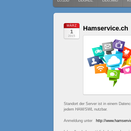
Skip to content
DJ1BB
DB0ABZ
DB0SMB
Ko
MÄRZ
Hamservice.ch
1
2015
Standort der Server ist in einem Datenc
jedem HAM/SWL nutzbar.
Anmeldung unter
http://www.hamservi