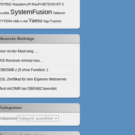
PD785G
RaspberryPi
RasPi
RETEVIS
RT-3
SystemFusion
svxlink
Telekom
Yaesu
TYTERA
vfdb
x-net
Yag-Tracker
Neueste Beiträge
Nun ist der Mast weg…..
AIS Receiver einmal neu…
DB0SMB z.Zt ohne Funktion :(
SSL Zertifikat für den Eigenen Webserver
Test mit DMR bei DB0ABZ beendet.
Kategorien
Kategorien