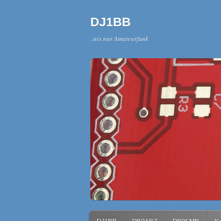
DJ1BB
..nix nur Amateurfunk
Main menu