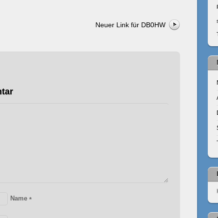
Neuer Link für DB0HW
tar
Name
*