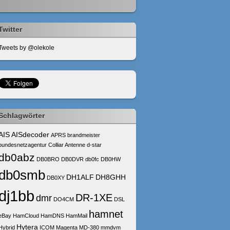
Twitter
Tweets by @olekole
Schlagwörter
AIS
AISdecoder
APRS
brandmeister
bundesnetzagentur
Colliar Antenne
d-star
db0abz
DB0BRO
DB0DVR
db0fc
DB0HW
db0smb
DH1ALF
DH8GHH
DB0XY
dj1bb
DR-1XE
dmr
DO4CM
DSL
hamnet
eBay
HamCloud
HamDNS
HamMail
Hytera
Hybrid
ICOM
Magenta
MD-380
mmdvm