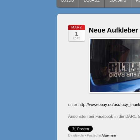
Skip to content
DJ1BB
DB0ABZ
DB0SMB
Ko
MÄRZ
Neue Aufkleber 
1
2015
unter
http://www.ebay.de/usr/lucy_mon
Ansonsten bei Facebook in die DARC 
By olekole
•
Posted in
Allgemein