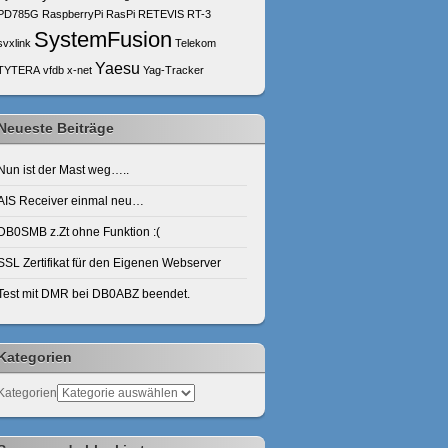
PD785G
RaspberryPi
RasPi
RETEVIS
RT-3
SystemFusion
svxlink
Telekom
Yaesu
TYTERA
vfdb
x-net
Yag-Tracker
Neueste Beiträge
Nun ist der Mast weg…..
AIS Receiver einmal neu…
DB0SMB z.Zt ohne Funktion :(
SSL Zertifikat für den Eigenen Webserver
Test mit DMR bei DB0ABZ beendet.
Kategorien
Kategorien