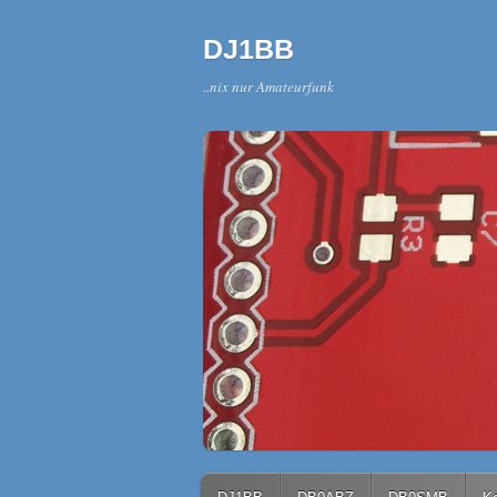
DJ1BB
..nix nur Amateurfunk
Main menu